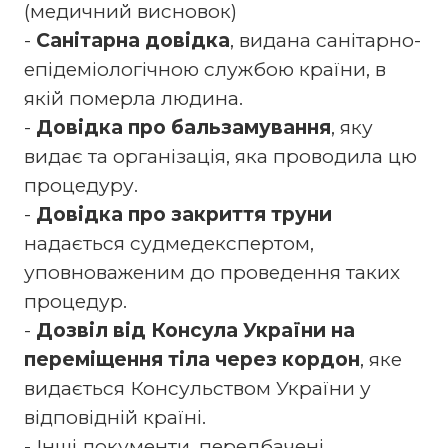
(медичний висновок)
-
Санітарна довідка
, видана санітарно-
епідеміологічною службою країни, в
якій померла людина.
-
Довідка про бальзамування
, яку
видає та організація, яка проводила цю
процедуру.
-
Довідка про закриття труни
надається судмедекспертом,
уповноваженим до проведення таких
процедур.
-
Дозвіл від Консула України на
переміщення тіла через кордон
, яке
видається Консульством України у
відповідній країні.
- Інші документи, передбачені