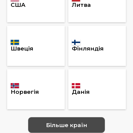
США
Литва
Швеція
Фінляндія
Норвегія
Данія
Більше країн