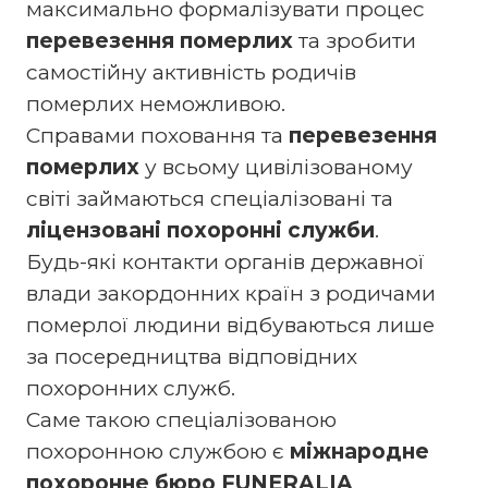
максимально формалізувати процес
перевезення померлих
та зробити
самостійну активність родичів
померлих неможливою.
Справами поховання та
перевезення
померлих
у всьому цивілізованому
світі займаються спеціалізовані та
ліцензовані похоронні служби
.
Будь-які контакти органів державної
влади закордонних країн з родичами
померлої людини відбуваються лише
за посередництва відповідних
похоронних служб.
Саме такою спеціалізованою
похоронною службою є
міжнародне
похоронне бюро FUNERALIA
.