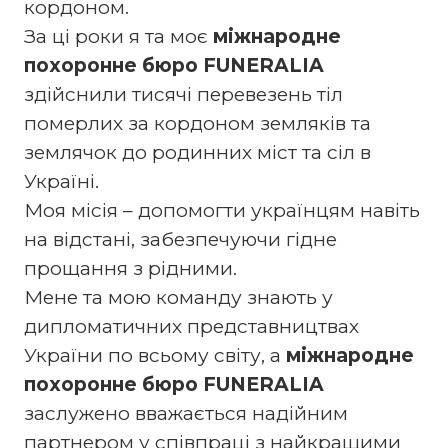
кордоном.
За ці роки я та моє
міжнародне
похоронне бюро FUNERALIA
здійснили тисячі перевезень тіл
померлих за кордоном земляків та
землячок до родинних міст та сіл в
Україні.
Моя місія – допомогти українцям навіть
на відстані, забезпечуючи гідне
прощання з рідними.
Мене та мою команду знають у
дипломатичних представництвах
України по всьому світу, а
міжнародне
похоронне бюро FUNERALIA
заслужено вважається надійним
партнером у співпраці з найкращими