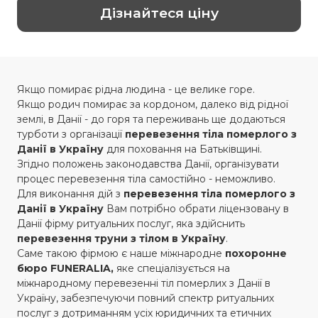
Дізнайтеся ціну
Якщо помирає рідна людина - це велике горе.
Якщо родич помирає за кордоном, далеко від рідної
землі, в Данії - до горя та переживань ще додаються
турботи з організації
перевезення
тіла померлого з
Данії в Україну
для поховання на Батьківщині.
Згідно положень законодавства Данії, організувати
процес перевезення тіла самостійно - неможливо.
Для виконання дій з
перевезення тіла померлого з
Данії в Україну
Вам потрібно обрати ліцензовану в
Данії фірму ритуальних послуг, яка здійснить
перевезення труни з тілом в Україну
.
Саме такою фірмою є наше міжнародне
похоронне
бюро FUNERALIA,
яке спеціалізується на
міжнародному перевезенні тіл померлих з Данії в
Україну, забезпечуючи повний спектр ритуальних
послуг з дотриманням усіх юридичних та етичних