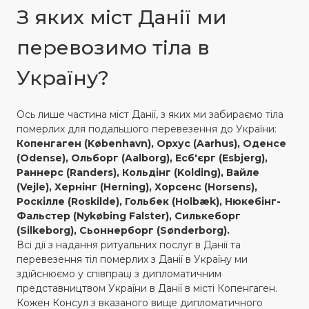
З яких міст Данії ми
перевозимо тіла в
Україну?
Ось лише частина міст Данії, з яких ми забираємо тіла
померлих для подальшого перевезення до України:
Копенгаген (København), Орхус (Aarhus), Оденсе
(Odense), Ольборг (Aalborg), Есб'єрг (Esbjerg),
Раннерс (Randers), Кольдінг (Kolding), Вайле
(Vejle), Хернінг (Herning), Хорсенс (Horsens),
Роскілле (Roskilde), Гольбек (Holbæk), Нюкебінг-
Фальстер (Nykøbing Falster), Силькеборг
(Silkeborg), Сьоннерборг (Sønderborg).
Всі дії з надання ритуальних послуг в Данії та
перевезення тіл померлих з Данії в Україну ми
здійснюємо у співпраці з дипломатичним
представництвом України в Данії в місті Копенгаген.
Кожен Консул з вказаного вище дипломатичного