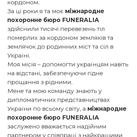
кордоном.
За ці роки я та моє
міжнародне
похоронне бюро FUNERALIA
здійснили тисячі перевезень тіл
померлих за кордоном земляків та
землячок до родинних міст та сіл в
Україні.
Моя місія – допомогти українцям навіть
на відстані, забезпечуючи гідне
прощання з рідними.
Мене та мою команду знають у
дипломатичних представництвах
України по всьому світу, а
міжнародне
похоронне бюро FUNERALIA
заслужено вважається надійним
партнером у співпраці з найкращими