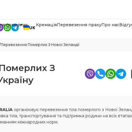
ня померлих
Кремація
Перевезення праху
Про нас
Відгу
UK
/
Перевезення Померлих З Нової Зеландії
 Померлих З
Україну
RALIA
організовує перевезення тіла померлого з Нової Зеланді
ка тіла, транспортування та підтримка родини на всіх етапах
иманням міжнародних норм.