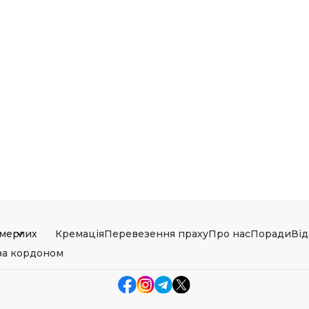
мерлих
Кремація
Перевезення праху
Про нас
Поради
Від
за кордоном