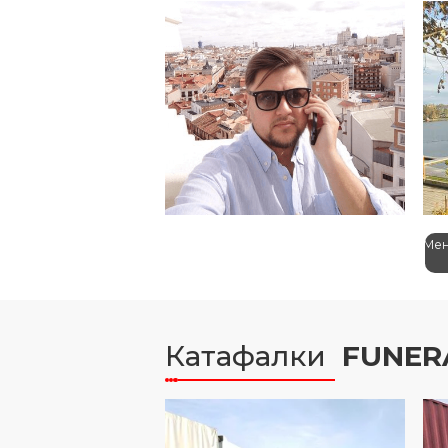
Олег Мілінський
Іг
Засновник й директор
Ме
Катафалки
FUNER