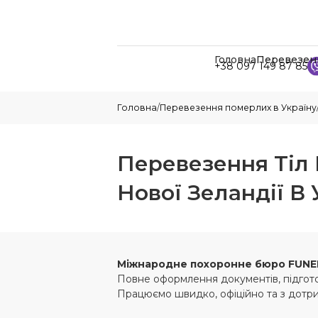
Головна
Перевезен
+38 097 149 87 85
Головна
/
Перевезення померлих в Україну
Перевезення Тіл
Нової Зеландії В 
Міжнародне похоронне бюро
FUNE
Повне оформлення документів, підготов
Працюємо швидко, офіційно та з дотр