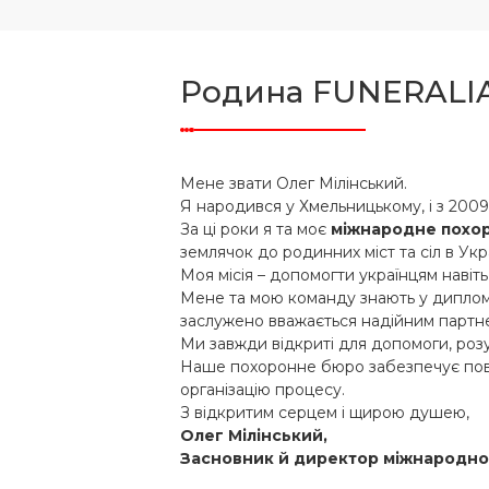
Родина FUNERALI
Мене звати Олег Мілінський.
Я народився у Хмельницькому, і з 200
За ці роки я та моє
міжнародне похо
землячок до родинних міст та сіл в Укра
Моя місія – допомогти українцям навіть
Мене та мою команду знають у диплома
заслужено вважається надійним партне
Ми завжди відкриті для допомоги, розу
Наше похоронне бюро забезпечує повни
організацію процесу.
З відкритим серцем і щирою душею,
Олег Мілінський,
Засновник й директор міжнародно