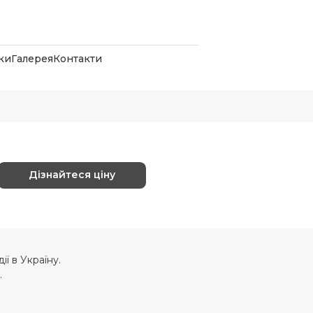
ки
Галерея
Контакти
Дізнайтеся ціну
ї в Україну.
.