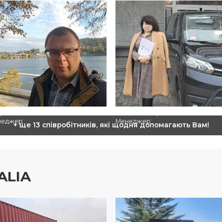
ор Мілінський
Ольга Торчинська
неджер
Менеджер
+ ще 13 співробітників, які щодня допомагають Вам!
ALIA