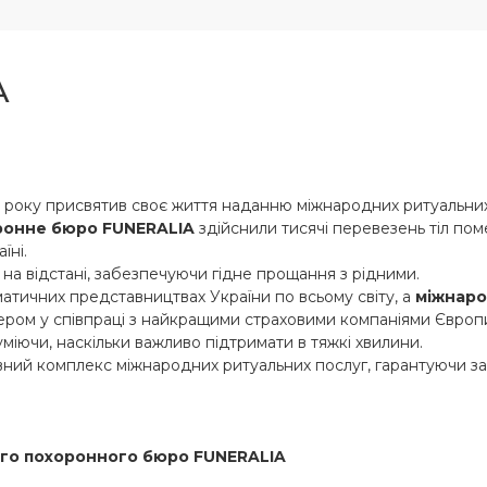
A
9 року присвятив своє життя наданню міжнародних ритуальних
ронне бюро FUNERALIA
здійснили тисячі перевезень тіл пом
їні.
 на відстані, забезпечуючи гідне прощання з рідними.
тичних представництвах України по всьому світу, а
міжнаро
ром у співпраці з найкращими страховими компаніями Європи, 
міючи, наскільки важливо підтримати в тяжкі хвилини.
й комплекс міжнародних ритуальних послуг, гарантуючи зако
го похоронного бюро FUNERALIA