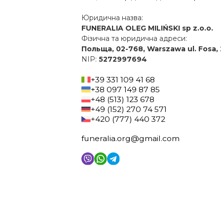
Юридична назва:
FUNERALIA OLEG MILIŃSKI sp z.o.o.
Фізична та юридична адреси:
Польща, 02-768, Warszawa ul. Fosa, 
NIP:
5272997694
+39 331 109 41 68
+38 097 149 87 85
+48 (513) 123 678
+49 (152) 270 74 571
+420 (777) 440 372
funeralia.org@gmail.com