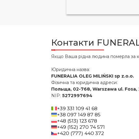
Контакти FUNERAL
Якщо Ваша рідна людина померла за к
Юридична назва:
FUNERALIA OLEG MILIŃSKI sp z.o.o.
Фізична та юридична адреси:
Польща, 02-768, Warszawa ul. Fosa, 
NIP:
5272997694
+39 331 109 41 68
+38 097 149 87 85
+48 (513) 123 678
+49 (152) 270 74 571
+420 (777) 440 372