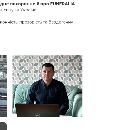
дне похоронне бюро FUNERALIA
світу та України.
нність, прозорість та бездоганну
Станіслав Пенкаль
Менеджер