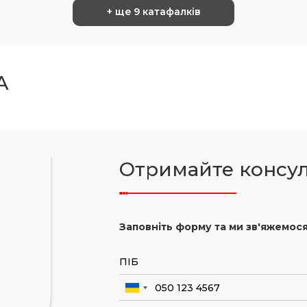
+ ще 9 катафалків
A
Отримайте консу
Заповніть форму та ми зв'яжемося