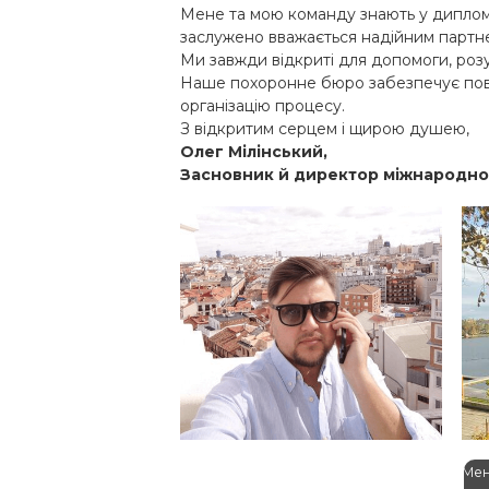
Мене та мою команду знають у диплома
заслужено вважається надійним партне
Ми завжди відкриті для допомоги, розу
Наше похоронне бюро забезпечує повни
організацію процесу.
З відкритим серцем і щирою душею,
Олег Мілінський,
Засновник й директор міжнародно
Олег Мілінський
Іг
Засновник й директор
Ме