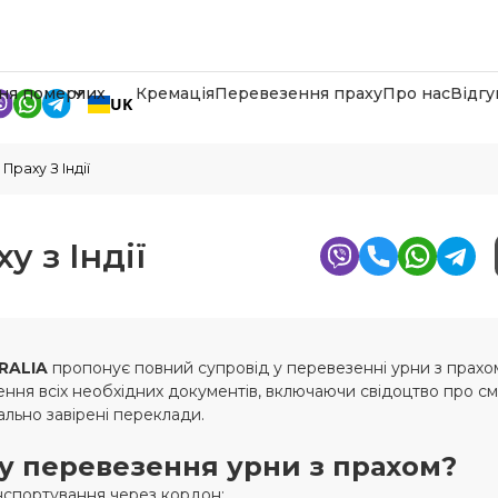
ня померлих
Кремація
Перевезення праху
Про нас
Відгу
UK
раху З Індії
 з Індії
RALIA
пропонує повний супровід у перевезенні урни з прахом 
я всіх необхідних документів, включаючи свідоцтво про сме
льно завірені переклади.
у перевезення урни з прахом?
спортування через кордон;