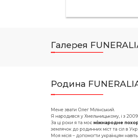
Галерея FUNERALI
Родина FUNERALI
Мене звати Олег Мілінський.
Я народився у Хмельницькому, і з 200
За ці роки я та моє
міжнародне похо
землячок до родинних міст та сіл в Укра
Моя місія – допомогти українцям навіть