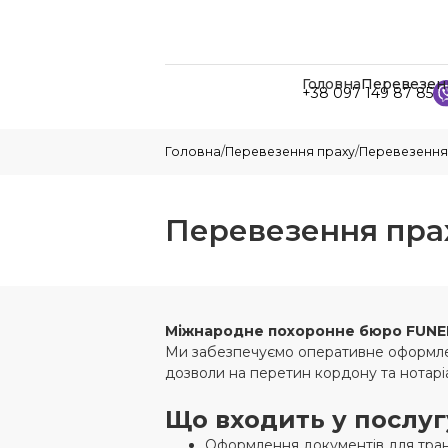
Головна
Перевезен
+38 097 149 87 85
Головна
/
Перевезення праху
/
Перевезення П
Перевезення праху
Міжнародне похоронне бюро
FUNE
Ми забезпечуємо оперативне оформленн
дозволи на перетин кордону та нотаріа
Що входить у послуг
Оформлення документів для тран