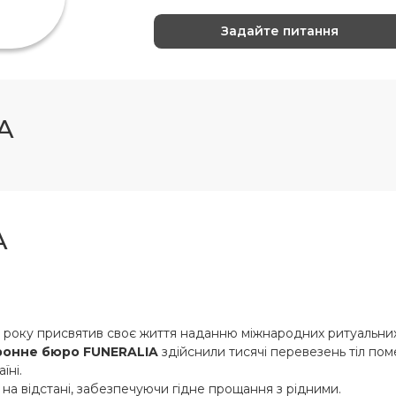
A
A
9 року присвятив своє життя наданню міжнародних ритуальних
ронне бюро FUNERALIA
здійснили тисячі перевезень тіл пом
їні.
 на відстані, забезпечуючи гідне прощання з рідними.