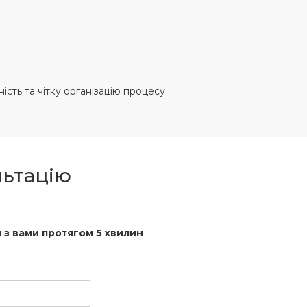
сть та чітку організацію процесу
льтацію
 з вами протягом 5 хвилин