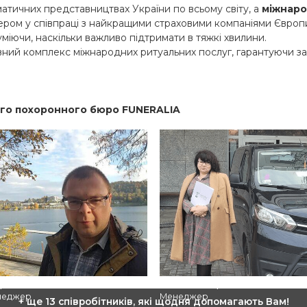
тичних представництвах України по всьому світу, а
міжнаро
ром у співпраці з найкращими страховими компаніями Європи, 
міючи, наскільки важливо підтримати в тяжкі хвилини.
й комплекс міжнародних ритуальних послуг, гарантуючи зако
го похоронного бюро FUNERALIA
ор Мілінський
Ольга Торчинська
неджер
Менеджер
+ ще 13 співробітників, які щодня допомагають Вам!