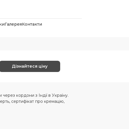
ки
Галерея
Контакти
Дізнайтеся ціну
через кордони з Індії в Україну.
рть, сертифікат про кремацію,