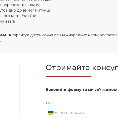
о перевезення праху;
дповідно до вимог митниці;
кого міста України;
у етапі.
RALIA
гарантує дотримання всіх міжнародних норм, оперативні
.
Отримайте консу
Заповніть форму та ми зв'яжемося