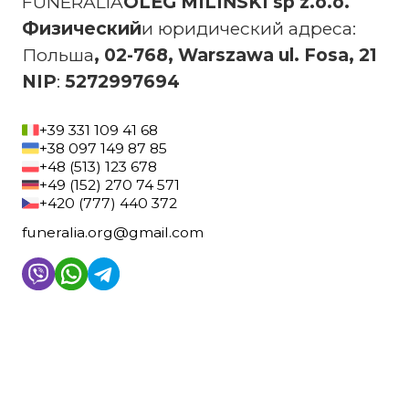
FUNERALIA
OLEG MILIŃSKI sp z.o.o.
‍Физический
и юридический адреса:
‍Польша
, 02-768, Warszawa ul. Fosa, 21
‍NIP
:
5272997694
+39 331 109 41 68
+38 097 149 87 85
+48 (513) 123 678
+49 (152) 270 74 571
+420 (777) 440 372
funeralia.org@gmail.com