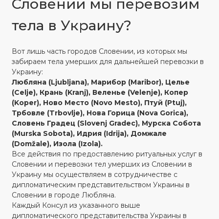
Словении мы перевозим
тела в Украину?
Вот лишь часть городов Словении, из которых мы
забираем тела умерших для дальнейшей перевозки в
Украину:
Любляна (Ljubljana), Марибор (Maribor), Целье
(Celje), Крань (Kranj), Веленье (Velenje), Копер
(Koper), Ново Место (Novo Mesto), Птуй (Ptuj),
Трбовле (Trbovlje), Нова Горица (Nova Gorica),
Словень Градец (Slovenj Gradec), Мурска Собота
(Murska Sobota), Идрия (Idrija), Домжале
(Domžale), Изола (Izola).
Все действия по предоставлению ритуальных услуг в
Словении и перевозки тел умерших из Словении в
Украину мы осуществляем в сотрудничестве с
дипломатическим представительством Украины в
Словении в городе Любляна.
Каждый Консул из указанного выше
дипломатического представительства Украины в