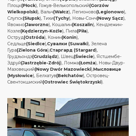
Плоцк
(Płock
), Гожув-Велькопольский
(Gorzów
Wielkopolski
), Вальч
(Wałcz
), Легионово
(Legionowo
),
Слупск
(Słupsk
), Тихи
(Tychy
), Новы-Сонч
(Nowy Sącz
),
Явожно
(Jaworzno
), Кошалин
(Koszalin
), Кендзежин-
Козле
(Kędzierzyn-Koźle
), Пила
(Piła
),
Оструд
(Ostróda
), Конин
(Konin
),
Седльце
(Siedlce
),
Сувалки (Suwałki
), Зелена
Гура
(Zielona Góra
),
Старгард (Stargard
),
Грудзьондз
(Grudziądz
), Швец
(Świecie
), Ястшембе-
Здруй
(Jastrzębie-Zdrój
), Ломжа
(Łomża
), Новы-Двур-
Мазовецкий
(Nowy Dwór Mazowiecki
),
Мысловице
(Mysłowice
), Белхатув
(Bełchatów
), Островец-
Свентокшиский
(Ostrowiec Świętokrzyski
).