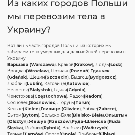
Из каких городов Польши
мы перевозим тела в
Украину?
Вот лишь часть городов Польши, из которых мы
забираем тела умерших для дальнейшей перевозки в
Украину:
Варшава (Warszawa
), Краков
(Kraków
), Лодзь
(Łódź
),
Вроцлав
(Wrocław
), Познань
(Poznań
),
Гданьск
(Gdańsk
), Щецин
(Szczecin
), Быдгощ
(Bydgoszcz
),
Люблин
(Lublin
), Катовице
(Katowice
),
Белосток
(Białystok
), Гдыня
(Gdynia
),
Ченстохова
(Częstochowa
), Радом
(Radom
),
Сосновец
(Sosnowiec
), Торунь
(Toruń
),
Кельце
(Kielce
),
Гливице (Gliwice
), Забже
(Zabrze
),
Бытом
(Bytom
), Бельско-Бяла
(Bielsko-Biała
),
Ольштын
(Olsztyn
),
Жешув (Rzeszów
),
Руда-Шленска (Ruda
Śląska
), Рыбник
(Rybnik
), Валбжих
(Wałbrzych
),
Тарнув
(Tarnów
), Ополе
(Opole
), Эльблонг
(Elbląg
),