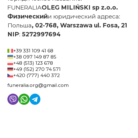
FUNERALIA
OLEG MILIŃSKI sp z.o.o.
‍Физический
и юридический адреса:
‍Польша
, 02-768, Warszawa ul. Fosa, 21
‍NIP
:
5272997694
+39 331 109 41 68
+38 097 149 87 85
+48 (513) 123 678
+49 (152) 270 74 571
+420 (777) 440 372
funeralia.org@gmail.com