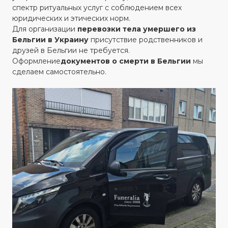
спектр ритуальных услуг с соблюдением всех
юридических и этических норм.
Для организации
перевозки тела умершего из
Бельгии в Украину
присутствие родственников и
друзей в Бельгии не требуется.
‍Оформление
документов о смерти в Бельгии
мы
сделаем самостоятельно.