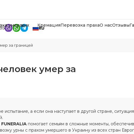
зка умерших
Кремация
Перевозка праха
О нас
Отзывы
Г
RU
85
умер за границей
 человек умер за
е испытание, а если она наступает в другой стране, ситуаци
й.
 FUNERALIA
помогает семьям в сложные моменты, обеспечив
озку урны с прахом умершего в Украину из всех стран Европ