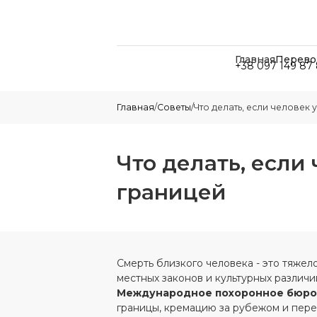
Главная
Перево
+38 097 149 87 
Главная
/
Советы
/
Что делать, если человек 
Что делать, если
границей
Смерть близкого человека - это тяжело
местных законов и культурных различи
Международное похоронное бюро
границы, кремацию за рубежом и перев