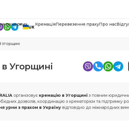
ня померлих
Кремація
Перевезення праху
Про нас
Відгу
UK
В Угорщині
 в Угорщині
RALIA
організовує
кремацію в Угорщині
з повним юридични
хідних дозволів, координацію з крематорієм та підтримку ро
я урни з прахом в Україну
відповідно до міжнародних вимо