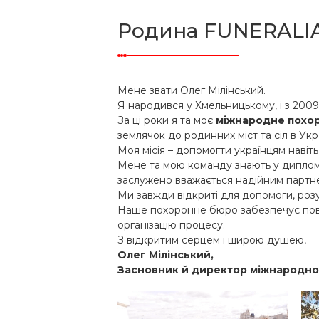
Родина FUNERALI
Мене звати Олег Мілінський.
Я народився у Хмельницькому, і з 200
За ці роки я та моє
міжнародне похо
землячок до родинних міст та сіл в Укра
Моя місія – допомогти українцям навіть
Мене та мою команду знають у диплома
заслужено вважається надійним партне
Ми завжди відкриті для допомоги, розу
Наше похоронне бюро забезпечує повни
організацію процесу.
З відкритим серцем і щирою душею,
Олег Мілінський,
Засновник й директор міжнародно