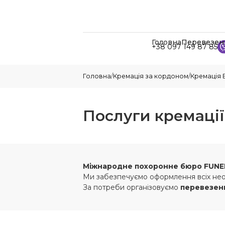
Головна
Перевезен
+38 097 149 87 85
Головна
/
Кремація за кордоном
/
Кремація 
Послуги кремації
Міжнародне похоронне бюро
FUNE
Ми забезпечуємо оформлення всіх необ
За потреби організовуємо
перевезенн