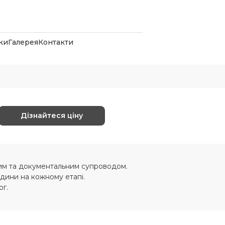
ки
Галерея
Контакти
Дізнайтеся ціну
м та документальним супроводом.
дини на кожному етапі.
г.