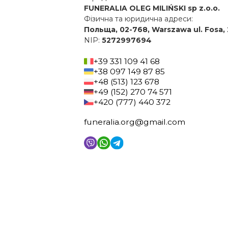
FUNERALIA OLEG MILIŃSKI sp z.o.o.
Фізична та юридична адреси:
Польща, 02-768, Warszawa ul. Fosa, 
NIP:
5272997694
+39 331 109 41 68
+38 097 149 87 85
+48 (513) 123 678
+49 (152) 270 74 571
+420 (777) 440 372
funeralia.org@gmail.com