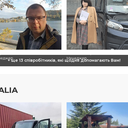
ор Мілінський
Ольга Торчинська
неджер
Менеджер
+ ще 13 співробітників, які щодня допомагають Вам!
ALIA