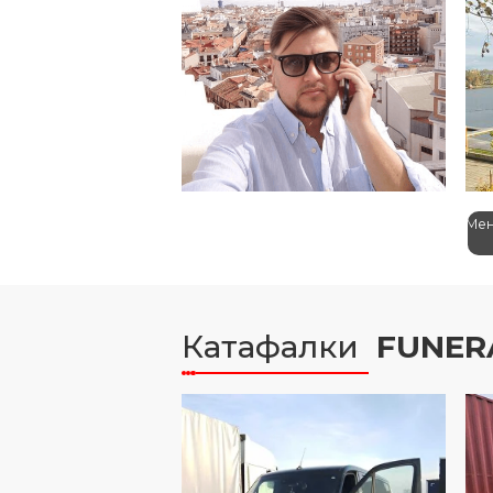
Олег Мілінський
Іг
Засновник й директор
Ме
Катафалки
FUNER