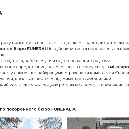
A
9 року присвятив своє життя наданню міжнародних ритуальних
ронне бюро FUNERALIA
здійснили тисячі перевезень тіл пом
їні.
 на відстані, забезпечуючи гідне прощання з рідними.
тичних представництвах України по всьому світу, а
міжнаро
ром у співпраці з найкращими страховими компаніями Європи, 
міючи, наскільки важливо підтримати в тяжкі хвилини.
й комплекс міжнародних ритуальних послуг, гарантуючи зако
го похоронного бюро FUNERALIA