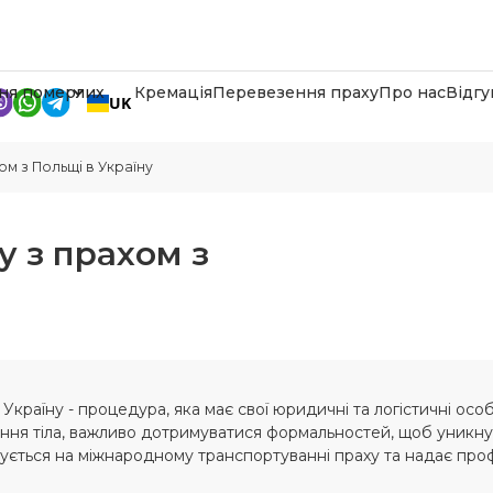
ня померлих
Кремація
Перевезення праху
Про нас
Відгу
UK
ом з Польщі в Україну
у з прахом з
країну - процедура, яка має свої юридичні та логістичні особ
ння тіла, важливо дотримуватися формальностей, щоб уникну
ується на міжнародному транспортуванні праху та надає проф