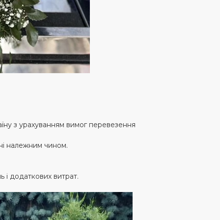
аїну з урахуванням вимог перевезення
ні належним чином.
.
ь і додаткових витрат.