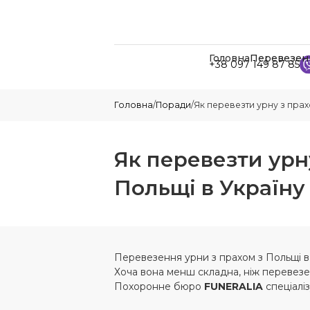
Головна
Перевезен
+38 097 149 87 85
Головна
/
Поради
/
Як перевезти урну з прах
Як перевезти урн
Польщі в Україну
Перевезення урни з прахом з Польщі в У
Хоча вона менш складна, ніж перевезе
Похоронне бюро
FUNERALIA
спеціаліз