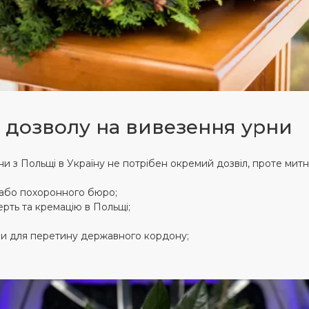
 дозволу на вивезення урни
ни з Польщі в Україну не потрібен окремий дозвіл, проте мит
 або похоронного бюро;
рть та кремацію в Польщі;
ни для перетину державного кордону;