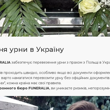
ня урни в Україну
RALIA
забезпечує перевезення урни з прахом з Польщі в Укр
ів проходить швидко, особливо якщо всі документи оформле
 варто намагатися перевозити урну без офіційних документів
ах", кожна країна має свої правила.
ронного бюро FUNERALIA
, ви уникаєте ризиків, непорозумін