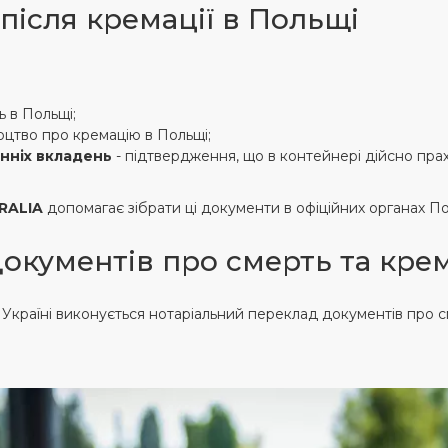
після кремації в Польщі
ь в Польщі;
оцтво про кремацію в Польщі;
онніх вкладень
- підтвердження, що в контейнері дійсно прах
RALIA
допомагає зібрати ці документи в офіційних органах По
документів про смерть та кре
Україні виконується нотаріальний переклад документів про с